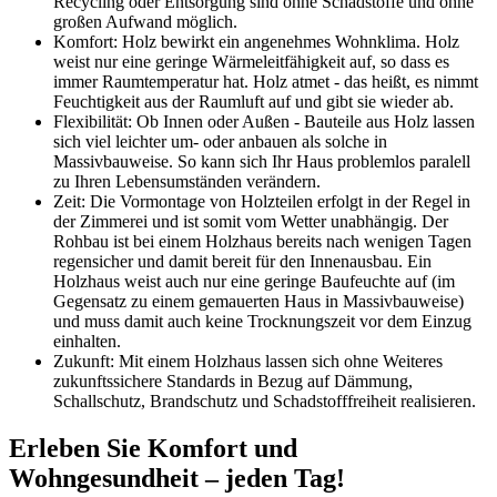
Recycling oder Entsorgung sind ohne Schadstoffe und ohne
großen Aufwand möglich.
Komfort: Holz bewirkt ein angenehmes Wohnklima. Holz
weist nur eine geringe Wärmeleitfähigkeit auf, so dass es
immer Raumtemperatur hat. Holz atmet - das heißt, es nimmt
Feuchtigkeit aus der Raumluft auf und gibt sie wieder ab.
Flexibilität: Ob Innen oder Außen - Bauteile aus Holz lassen
sich viel leichter um- oder anbauen als solche in
Massivbauweise. So kann sich Ihr Haus problemlos paralell
zu Ihren Lebensumständen verändern.
Zeit: Die Vormontage von Holzteilen erfolgt in der Regel in
der Zimmerei und ist somit vom Wetter unabhängig. Der
Rohbau ist bei einem Holzhaus bereits nach wenigen Tagen
regensicher und damit bereit für den Innenausbau. Ein
Holzhaus weist auch nur eine geringe Baufeuchte auf (im
Gegensatz zu einem gemauerten Haus in Massivbauweise)
und muss damit auch keine Trocknungszeit vor dem Einzug
einhalten.
Zukunft: Mit einem Holzhaus lassen sich ohne Weiteres
zukunftssichere Standards in Bezug auf Dämmung,
Schallschutz, Brandschutz und Schadstofffreiheit realisieren.
Erleben Sie Komfort und
Wohngesundheit – jeden Tag!