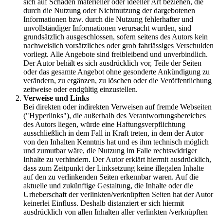
sich auf Schäden materieller oder ideeller Art beziehen, die
durch die Nutzung oder Nichtnutzung der dargebotenen
Informationen bzw. durch die Nutzung fehlerhafter und
unvollständiger Informationen verursacht wurden, sind
grundsätzlich ausgeschlossen, sofern seitens des Autors kein
nachweislich vorsätzliches oder grob fahrlässiges Verschulden
vorliegt. Alle Angebote sind freibleibend und unverbindlich.
Der Autor behält es sich ausdrücklich vor, Teile der Seiten
oder das gesamte Angebot ohne gesonderte Ankündigung zu
verändern, zu ergänzen, zu löschen oder die Veröffentlichung
zeitweise oder endgültig einzustellen.
Verweise und Links
Bei direkten oder indirekten Verweisen auf fremde Webseiten
("Hyperlinks"), die außerhalb des Verantwortungsbereiches
des Autors liegen, würde eine Haftungsverpflichtung
ausschließlich in dem Fall in Kraft treten, in dem der Autor
von den Inhalten Kenntnis hat und es ihm technisch möglich
und zumutbar wäre, die Nutzung im Falle rechtswidriger
Inhalte zu verhindern. Der Autor erklärt hiermit ausdrücklich,
dass zum Zeitpunkt der Linksetzung keine illegalen Inhalte
auf den zu verlinkenden Seiten erkennbar waren. Auf die
aktuelle und zukünftige Gestaltung, die Inhalte oder die
Urheberschaft der verlinkten/verknüpften Seiten hat der Autor
keinerlei Einfluss. Deshalb distanziert er sich hiermit
ausdrücklich von allen Inhalten aller verlinkten /verknüpften